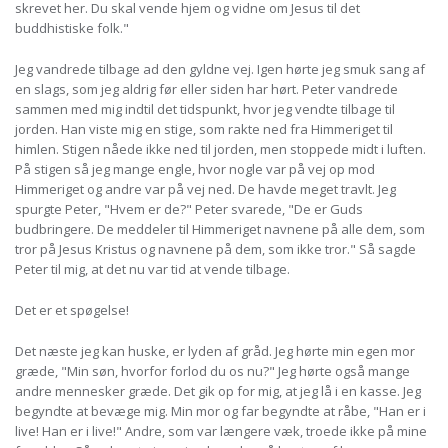
skrevet her. Du skal vende hjem og vidne om Jesus til det
buddhistiske folk."
Jeg vandrede tilbage ad den gyldne vej. Igen hørte jeg smuk sang af
en slags, som jeg aldrig før eller siden har hørt. Peter vandrede
sammen med mig indtil det tidspunkt, hvor jeg vendte tilbage til
jorden. Han viste mig en stige, som rakte ned fra Himmeriget til
himlen. Stigen nåede ikke ned til jorden, men stoppede midt i luften.
På stigen så jeg mange engle, hvor nogle var på vej op mod
Himmeriget og andre var på vej ned. De havde meget travlt. Jeg
spurgte Peter, "Hvem er de?" Peter svarede, "De er Guds
budbringere. De meddeler til Himmeriget navnene på alle dem, som
tror på Jesus Kristus og navnene på dem, som ikke tror." Så sagde
Peter til mig, at det nu var tid at vende tilbage.
Det er et spøgelse!
Det næste jeg kan huske, er lyden af gråd. Jeg hørte min egen mor
græde, "Min søn, hvorfor forlod du os nu?" Jeg hørte også mange
andre mennesker græde. Det gik op for mig, at jeg lå i en kasse. Jeg
begyndte at bevæge mig. Min mor og far begyndte at råbe, "Han er i
live! Han er i live!" Andre, som var længere væk, troede ikke på mine