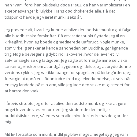
han "var", fordi han pludselig døde i 1983, da han var impliceret i en
skæbnesvanger bilulykke. Hans død chokerede alle. På det
tidspunkt havde jeg været munk i seks år.
Jeg prøvede alt, hvad jeg kunne at blive den bedste munk og at følge
alle buddhistiske forskrifter. På et vist tidspunkt flyttede jeg til en
kirkegård, hvor jeg boede og mediterede uafbrudt. Nogle munke,
som virkelig ønsker at kende sandheden om Buddha, gør lignende
ting. Nogle bevæger sig dybt ind i skovene, hvor de lever et liv i
selvfornægtelse og fattigdom. Jeg søgte at fornægte mine selviske
tanker og ønsker om at undgå sygdom og lidelse, og at bryde denne
verdens cyklus. Jeg var ikke bange for spøgelser på kirkegården. Jeg
forsøgte at opnå en sådan indre fred og selverkendelse, at selv når
en myg landede på min arm, ville jeg lade den stikke mig i stedet for
at børste den væk.
I årevis stræbte jeg efter at blive den bedste munk og ikke at gøre
noget levende væsen fortræd. Jeg studerede den hellige
buddhistiske lære, således som alle mine forfædre havde gjort før
mig.
Mit liv fortsatte som munk, indtil jeg blev meget, meget syg. Jeg var i