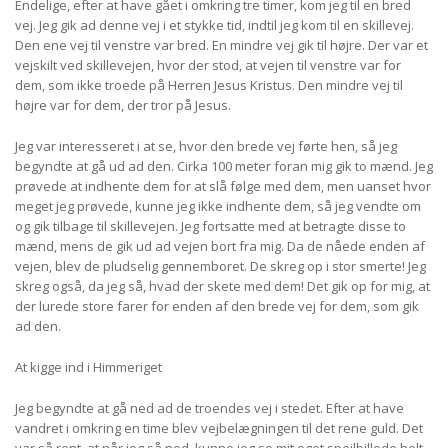
Endelige, efter at have gået i omkring tre timer, kom jeg til en bred
vej. Jeg gik ad denne vej i et stykke tid, indtil jeg kom til en skillevej.
Den ene vej til venstre var bred. En mindre vej gik til højre. Der var et
vejskilt ved skillevejen, hvor der stod, at vejen til venstre var for
dem, som ikke troede på Herren Jesus Kristus. Den mindre vej til
højre var for dem, der tror på Jesus.
Jeg var interesseret i at se, hvor den brede vej førte hen, så jeg
begyndte at gå ud ad den. Cirka 100 meter foran mig gik to mænd. Jeg
prøvede at indhente dem for at slå følge med dem, men uanset hvor
meget jeg prøvede, kunne jeg ikke indhente dem, så jeg vendte om
og gik tilbage til skillevejen. Jeg fortsatte med at betragte disse to
mænd, mens de gik ud ad vejen bort fra mig. Da de nåede enden af
vejen, blev de pludselig gennemboret. De skreg op i stor smerte! Jeg
skreg også, da jeg så, hvad der skete med dem! Det gik op for mig, at
der lurede store farer for enden af den brede vej for dem, som gik
ad den.
At kigge ind i Himmeriget
Jeg begyndte at gå ned ad de troendes vej i stedet. Efter at have
vandret i omkring en time blev vejbelægningen til det rene guld. Det