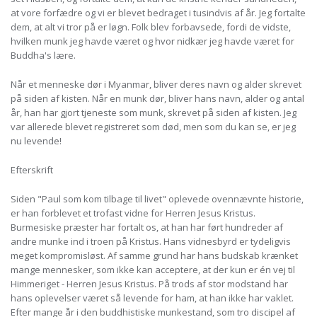
at vore forfædre og vi er blevet bedraget i tusindvis af år. Jeg fortalte
dem, at alt vi tror på er løgn. Folk blev forbavsede, fordi de vidste,
hvilken munk jeg havde været og hvor nidkær jeg havde været for
Buddha's lære.
Når et menneske dør i Myanmar, bliver deres navn og alder skrevet
på siden af kisten. Når en munk dør, bliver hans navn, alder og antal
år, han har gjort tjeneste som munk, skrevet på siden af kisten. Jeg
var allerede blevet registreret som død, men som du kan se, er jeg
nu levende!
Efterskrift
Siden "Paul som kom tilbage til livet" oplevede ovennævnte historie,
er han forblevet et trofast vidne for Herren Jesus Kristus.
Burmesiske præster har fortalt os, at han har ført hundreder af
andre munke ind i troen på Kristus. Hans vidnesbyrd er tydeligvis
meget kompromisløst. Af samme grund har hans budskab krænket
mange mennesker, som ikke kan acceptere, at der kun er én vej til
Himmeriget - Herren Jesus Kristus. På trods af stor modstand har
hans oplevelser været så levende for ham, at han ikke har vaklet.
Efter mange år i den buddhistiske munkestand, som tro discipel af