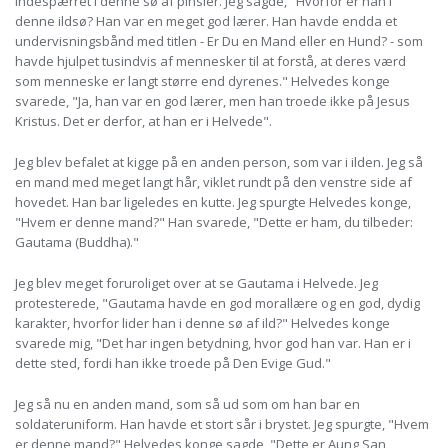
indespærret i denne sø af pinsler. Jeg sagde, "Hvorfor er han i
denne ildsø? Han var en meget god lærer. Han havde endda et
undervisningsbånd med titlen - Er Du en Mand eller en Hund? - som
havde hjulpet tusindvis af mennesker til at forstå, at deres værd
som menneske er langt større end dyrenes." Helvedes konge
svarede, "Ja, han var en god lærer, men han troede ikke på Jesus
Kristus. Det er derfor, at han er i Helvede".
Jeg blev befalet at kigge på en anden person, som var i ilden. Jeg så
en mand med meget langt hår, viklet rundt på den venstre side af
hovedet. Han bar ligeledes en kutte. Jeg spurgte Helvedes konge,
"Hvem er denne mand?" Han svarede, "Dette er ham, du tilbeder:
Gautama (Buddha)."
Jeg blev meget foruroliget over at se Gautama i Helvede. Jeg
protesterede, "Gautama havde en god morallære og en god, dydig
karakter, hvorfor lider han i denne sø af ild?" Helvedes konge
svarede mig, "Det har ingen betydning, hvor god han var. Han er i
dette sted, fordi han ikke troede på Den Evige Gud."
Jeg så nu en anden mand, som så ud som om han bar en
soldateruniform. Han havde et stort sår i brystet. Jeg spurgte, "Hvem
er denne mand?" Helvedes konge sagde, "Dette er Aung San,