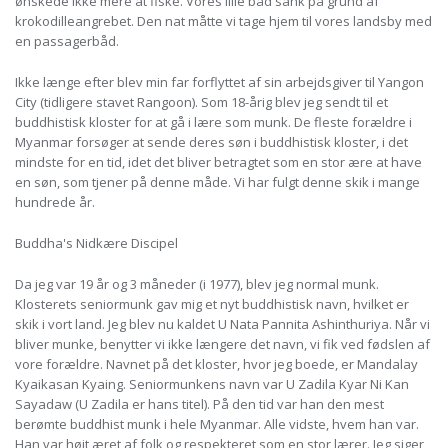
ønskede ikke mere at fiske. Vores lille båd sank på grund af
krokodilleangrebet. Den nat måtte vi tage hjem til vores landsby med
en passagerbåd.
Ikke længe efter blev min far forflyttet af sin arbejdsgiver til Yangon
City (tidligere stavet Rangoon). Som 18-årig blev jeg sendt til et
buddhistisk kloster for at gå i lære som munk. De fleste forældre i
Myanmar forsøger at sende deres søn i buddhistisk kloster, i det
mindste for en tid, idet det bliver betragtet som en stor ære at have
en søn, som tjener på denne måde. Vi har fulgt denne skik i mange
hundrede år.
Buddha's Nidkære Discipel
Da jeg var 19 år og 3 måneder (i 1977), blev jeg normal munk.
Klosterets seniormunk gav mig et nyt buddhistisk navn, hvilket er
skik i vort land. Jeg blev nu kaldet U Nata Pannita Ashinthuriya. Når vi
bliver munke, benytter vi ikke længere det navn, vi fik ved fødslen af
vore forældre. Navnet på det kloster, hvor jeg boede, er Mandalay
Kyaikasan Kyaing. Seniormunkens navn var U Zadila Kyar Ni Kan
Sayadaw (U Zadila er hans titel). På den tid var han den mest
berømte buddhist munk i hele Myanmar. Alle vidste, hvem han var.
Han var højt æret af folk og respekteret som en stor lærer. Jeg siger,