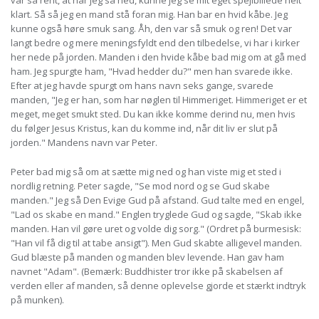
var så rent, at når jeg så ned, kunne jeg se mit eget spejlbillede helt
klart. Så så jeg en mand stå foran mig. Han bar en hvid kåbe. Jeg
kunne også høre smuk sang. Åh, den var så smuk og ren! Det var
langt bedre og mere meningsfyldt end den tilbedelse, vi har i kirker
her nede på jorden. Manden i den hvide kåbe bad mig om at gå med
ham. Jeg spurgte ham, "Hvad hedder du?" men han svarede ikke.
Efter at jeg havde spurgt om hans navn seks gange, svarede
manden, "Jeg er han, som har nøglen til Himmeriget. Himmeriget er et
meget, meget smukt sted. Du kan ikke komme derind nu, men hvis
du følger Jesus Kristus, kan du komme ind, når dit liv er slut på
jorden." Mandens navn var Peter.
Peter bad mig så om at sætte mig ned og han viste mig et sted i
nordlig retning. Peter sagde, "Se mod nord og se Gud skabe
manden." Jeg så Den Evige Gud på afstand. Gud talte med en engel,
"Lad os skabe en mand." Englen tryglede Gud og sagde, "Skab ikke
manden. Han vil gøre uret og volde dig sorg." (Ordret på burmesisk:
"Han vil få dig til at tabe ansigt"). Men Gud skabte alligevel manden.
Gud blæste på manden og manden blev levende. Han gav ham
navnet "Adam". (Bemærk: Buddhister tror ikke på skabelsen af
verden eller af manden, så denne oplevelse gjorde et stærkt indtryk
på munken).