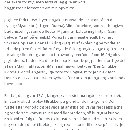
der skete for mig, men først vil jeg give en kort
baggrundsinformation om min opvækst.
Jeg blev født i 1958 i byen Bogale, i Irrawaddy Delta området det
sydlige Myanmar (tidligere Burma). Mine forældre, som var hengivne
buddhister ligesom de fleste i Myanmar, kaldte mig Thitpin (som
betyder "træ" på engelsk). Vores liv var meget enkelt, hvor jeg
voksede op. I en alder af 13 år gik jeg ud af skolen og begyndte at
arbejde på en fiskerbåd. Vi fangede fisk og nogle gange også rejer i
de talrige floder og vandløb i Irrawaddy området. Som 16-årig blev
jeg leder på båden. På dette tidspunkt boede jeg på den nordlige del
af øen Mainmahlagyon, (Mainmahlagyon betyder "Den Smukke
Kvinde's Ø" på engelsk), lige nord for Bogale, hvor jeg blev født.
Dette sted ligger ca. 160 km sydvest for Yangon (Rangoon), vort lands
hovedstad.
En dag, da jeg var 17 år, fangede vi en stor mængde fisk i vore net.
En stor krokodille blev tiltrukket på grund af de mange fisk. Den
fulgte efter vor båd og prøvede at angribe os. Vi var rædselsslagne
og roede som vanvittige ind mod flodbredden, så hurtigt vi kunne.
Krokodillen fulgte efter os og knuste vores båd med halen. Selvom
ingen døde i dette tilfælde, fik angrebet stor indflydelse på mit liv. Jeg