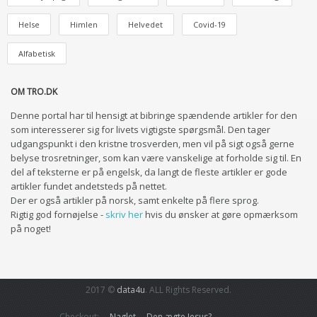
Helse
Himlen
Helvedet
Covid-19
Alfabetisk
OM TRO.DK
Denne portal har til hensigt at bibringe spændende artikler for den
som interesserer sig for livets vigtigste spørgsmål. Den tager
udgangspunkt i den kristne trosverden, men vil på sigt også gerne
belyse trosretninger, som kan være vanskelige at forholde sig til. En
del af teksterne er på engelsk, da langt de fleste artikler er gode
artikler fundet andetsteds på nettet.
Der er også artikler på norsk, samt enkelte på flere sprog.
Rigtig god fornøjelse -
skriv her
hvis du ønsker at gøre opmærksom
på noget!
2017 ©
data4u
. ALL Rights Reserved.
Checkout:
Naglet
Den ægte Jesus?