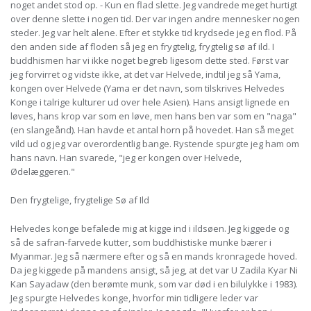
noget andet stod op. - Kun en flad slette. Jeg vandrede meget hurtigt
over denne slette i nogen tid. Der var ingen andre mennesker nogen
steder. Jeg var helt alene. Efter et stykke tid krydsede jeg en flod. På
den anden side af floden så jeg en frygtelig, frygtelig sø af ild. I
buddhismen har vi ikke noget begreb ligesom dette sted. Først var
jeg forvirret og vidste ikke, at det var Helvede, indtil jeg så Yama,
kongen over Helvede (Yama er det navn, som tilskrives Helvedes
Konge i talrige kulturer ud over hele Asien). Hans ansigt lignede en
løves, hans krop var som en løve, men hans ben var som en "naga"
(en slangeånd). Han havde et antal horn på hovedet. Han så meget
vild ud og jeg var overordentlig bange. Rystende spurgte jeg ham om
hans navn. Han svarede, "jeg er kongen over Helvede,
Ødelæggeren."
Den frygtelige, frygtelige Sø af Ild
Helvedes konge befalede mig at kigge ind i ildsøen. Jeg kiggede og
så de safran-farvede kutter, som buddhistiske munke bærer i
Myanmar. Jeg så nærmere efter og så en mands kronragede hoved.
Da jeg kiggede på mandens ansigt, så jeg, at det var U Zadila Kyar Ni
Kan Sayadaw (den berømte munk, som var død i en bilulykke i 1983).
Jeg spurgte Helvedes konge, hvorfor min tidligere leder var