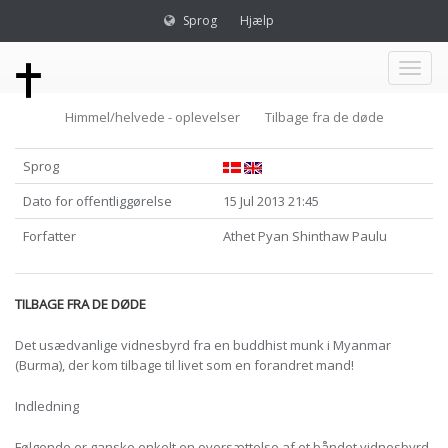
Sprog
Hjælp
Toggl
Himmel/helvede - oplevelser
Tilbage fra de døde
naviga
Sprog
Dato for offentliggørelse
15 Jul 2013 21:45
Forfatter
Athet Pyan Shinthaw Paulu
TILBAGE FRA DE DØDE
Det usædvanlige vidnesbyrd fra en buddhist munk i Myanmar
(Burma), der kom tilbage til livet som en forandret mand!
Indledning
Følgende er ganske enkelt en oversættelse af et båndet vidnesbyrd