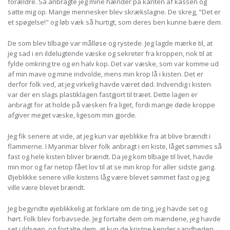
forældre. Så anbragte jeg mine hænder på kanten af kassen og
satte mig op. Mange mennesker blev skrækslagne. De skreg, "Det er
et spøgelse!" og løb væk så hurtigt, som deres ben kunne bære dem.
De som blev tilbage var målløse og rystede. Jeg lagde mærke til, at
jeg sad i en ildelugtende væske og sekreter fra kroppen, nok til at
fylde omkring tre og en halv kop. Det var væske, som var komme ud
af min mave og mine indvolde, mens min krop lå i kisten. Det er
derfor folk ved, at jeg virkelig havde været død. Indvendig i kisten
var der en slags plastiklagen fastgjort til træet. Dette lagen er
anbragt for at holde på væsken fra liget, fordi mange døde kroppe
afgiver meget væske, ligesom min gjorde.
Jeg fik senere at vide, at jeg kun var øjeblikke fra at blive brændt i
flammerne. I Myanmar bliver folk anbragt i en kiste, låget sømmes så
fast og hele kisten bliver brændt. Da jeg kom tilbage til livet, havde
min mor og far netop fået lov til at se min krop for aller sidste gang.
Øjeblikke senere ville kistens låg være blevet sømmet fast og jeg
ville være blevet brændt.
Jeg begyndte øjeblikkelig at forklare om de ting, jeg havde set og
hørt. Folk blev forbavsede. Jeg fortalte dem om mændene, jeg havde
set i ildsøen, og fortalte dem, at kun de kristne kender sandheden,