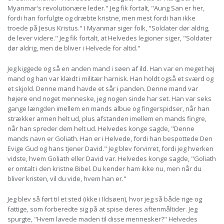
Myanmar's revolutionære leder." Jeg fik fortalt, "Aung San er her,
fordi han forfulgte og dræbte kristne, men mest fordi han ikke
troede på Jesus Kristus." I Myanmar siger folk, "Soldater dør aldrig,
de lever videre." Jeg fik fortalt, at Helvedes legioner siger, "Soldater
dør aldrig, men de bliver i Helvede for altid."
Jeg kiggede og så en anden mand i søen af ild. Han var en meget høj
mand og han var klædt i militær harnisk. Han holdt også et sværd og
et skjold. Denne mand havde et sår i panden. Denne mand var
højere end noget menneske, jeg nogen sinde har set. Han var seks
gange længden imellem en mands albue og fingerspidser, når han
strækker armen helt ud, plus afstanden imellem en mands fingre,
når han spreder dem helt ud. Helvedes konge sagde, "Denne
mands navn er Goliath. Han er i Helvede, fordi han bespottede Den
Evige Gud og hans tjener David." Jeg blev forvirret, fordi jeg hverken
vidste, hvem Goliath eller David var. Helvedes konge sagde, "Goliath
er omtalt i den kristne Bibel. Du kender ham ikke nu, men når du
bliver kristen, vil du vide, hvem han er."
Jeg blev så ført til et sted (ikke i Ildsøen), hvor jeg så både rige og
fattige, som forberedte sig på at spise deres aftenmåltider. Jeg
spurgte, "Hvem lavede maden til disse mennesker?" Helvedes