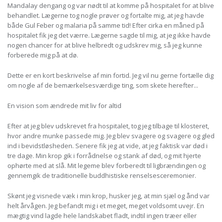
Mandalay dengang og var nødt til at komme på hospitalet for at blive
behandlet. Lægerne tog nogle prøver og fortalte mig, at jeg havde
både Gul Feber og malaria på samme tid! Efter cirka en måned på
hospitalet fik jeg det værre. Lægerne sagde til mig, at jeg ikke havde
nogen chancer for at blive helbredt og udskrev mig, så jeg kunne
forberede mig på at dø.
Dette er en kort beskrivelse af min fortid. Jeg vil nu gerne fortælle dig
om nogle af de bemærkelsesværdige ting, som skete herefter...
En vision som ændrede mit liv for altid
Efter at jeg blev udskrevet fra hospitalet, tog jeg tilbage til klosteret,
hvor andre munke passede mig. Jeg blev svagere og svagere og gled
ind i bevidstløsheden. Senere fik jeg at vide, at jeg faktisk var død i
tre dage. Min krop gik i forrådnelse og stank af død, og mit hjerte
ophørte med at slå. Mit legeme blev forberedt til ligbrændingen og
gennemgik de traditionelle buddhistiske renselsesceremonier.
Skønt jeg visnede væk i min krop, husker jeg, at min sjæl og ånd var
helt årvågen. Jeg befandt mig i et meget, meget voldsomt uvejr. En
mægtig vind lagde hele landskabet fladt, indtil ingen træer eller