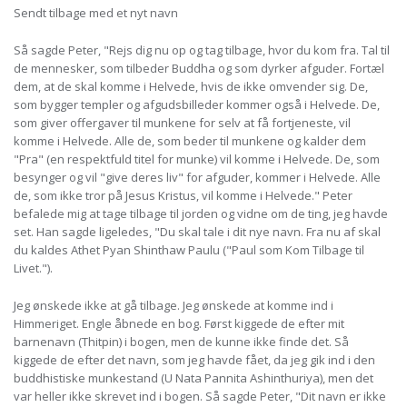
Sendt tilbage med et nyt navn
Så sagde Peter, "Rejs dig nu op og tag tilbage, hvor du kom fra. Tal til
de mennesker, som tilbeder Buddha og som dyrker afguder. Fortæl
dem, at de skal komme i Helvede, hvis de ikke omvender sig. De,
som bygger templer og afgudsbilleder kommer også i Helvede. De,
som giver offergaver til munkene for selv at få fortjeneste, vil
komme i Helvede. Alle de, som beder til munkene og kalder dem
"Pra" (en respektfuld titel for munke) vil komme i Helvede. De, som
besynger og vil "give deres liv" for afguder, kommer i Helvede. Alle
de, som ikke tror på Jesus Kristus, vil komme i Helvede." Peter
befalede mig at tage tilbage til jorden og vidne om de ting, jeg havde
set. Han sagde ligeledes, "Du skal tale i dit nye navn. Fra nu af skal
du kaldes Athet Pyan Shinthaw Paulu ("Paul som Kom Tilbage til
Livet.").
Jeg ønskede ikke at gå tilbage. Jeg ønskede at komme ind i
Himmeriget. Engle åbnede en bog. Først kiggede de efter mit
barnenavn (Thitpin) i bogen, men de kunne ikke finde det. Så
kiggede de efter det navn, som jeg havde fået, da jeg gik ind i den
buddhistiske munkestand (U Nata Pannita Ashinthuriya), men det
var heller ikke skrevet ind i bogen. Så sagde Peter, "Dit navn er ikke