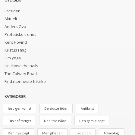
OVERBLIK
Forsiden
Aktuelt
Anders Ova
Profetiske trends
Kent Hovind
Kristus i mig
Om yoga
He chose the nails
The Calvary Road
Find nærmeste frikirke
KATEGORIER
Jesu genkomst
De sidste tider
Antikrist
Tusindårsriget
Den frie nåde
Den gamle pagt
Den nye pagt
Menigheden
Evolution
Arkæologi