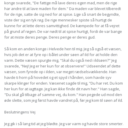
konge svarede, "De fattige må lave deres egen mad, men de rige
har andre til at lave maden for dem." Da maden var blevet tilberedt
for de rige, satte de sig ned for at spise. Lige så snart de begyndte,
viste der sig en tyk røg. De rige mennesker spiste så hurtigt de
kunne for at lette deres samvittighed. De kæmpede for at få vejret
på grund af røgen. De var nødt til at spise hurtigt, fordi de var bange
for at miste deres penge. Deres penge er deres gud.
Så kom en anden konge i Helvede hen til mig. Jeg så også et væsen,
hvis job det er at fyre op i bålet under søen af ild for at holde den
varm. Dette væsen spurgte mig, "Skal du også ned i ildsøen?" Jeg
svarede, "Nej! Jeg er her kun for at observere!" Udseendet af dette
væsen, som fyrede op i ilden, var meget rædselsvækkende. Han
havde ti horn på hovedet og et spyd i hånden, som havde syv
skarpe klinger for enden. Væsenet sagde til mig, "Du har ret. Du kom
her kun for at iagttage. Jeg kan ikke finde dit navn her." Han sagde,
"Du skal gå tilbage af samme vej, du kom." Han pegede ud mod den
øde slette, som jeg først havde vandret på, før jeg kom til søen af ild.
Beslutningens Vej
Jeg gik i så lang tid at jeg blødte. Jeg var varm og havde store smerter.