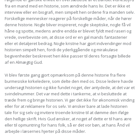
fra en mand med en historie, som ændrede hans liv. Det er ikke et
interview eller en biografi, men simpelt hen ordene fra manden selv.
Forskellige mennesker reagerer på forskellige måder, når de hører
denne historie. Nogle bliver inspireret, nogle skeptiske, nogle få vil
håne og spotte, medens andre endda er blevet fyldt med raseri og
vrede, overbeviste om, at disse ord er en gal mands fantasterier
eller et detaljeret bedrag. Nogle kristne har gjort indvendinger mod
historien simpelt hen, fordi de yderliggående og mirakuløse
begivenheder beskrevet heri ikke passer til deres forsagte billede
af en Almægtig Gud.
Vi blev første gang gjort opmærksom på denne historie fra flere
burmesiske kirkeledere, som delte den med os. Disse ledere havde
undersøgt historien og ikke fundet noget, der antydede, at det var et
svindelnummer. Det var med dette i tankerne, at vi besluttede at
træde frem og bringe historien. Vi gør det ikke for økonomisk vinding
eller for at reklamere for os selv. Vi ønsker bare at lade historien
tale for sig selv og invitere troende kristne til at dømme den ifølge
den hellige skrift. Hvis Gud ønsker, at noget af dette er til hans ære
eller til opmuntring for hans folk, så er det vor bøn, at hans Ånd vil
arbejde i læsernes hjerter på disse måder.