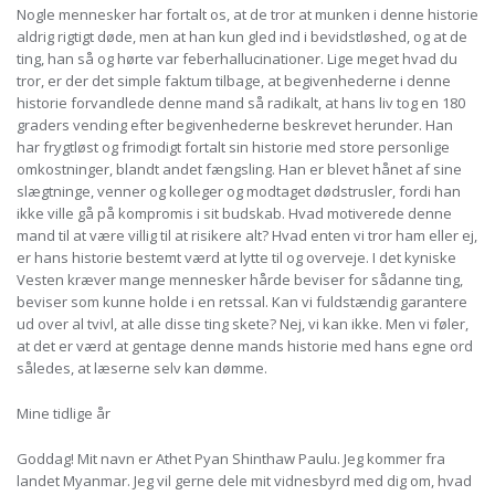
Nogle mennesker har fortalt os, at de tror at munken i denne historie
aldrig rigtigt døde, men at han kun gled ind i bevidstløshed, og at de
ting, han så og hørte var feberhallucinationer. Lige meget hvad du
tror, er der det simple faktum tilbage, at begivenhederne i denne
historie forvandlede denne mand så radikalt, at hans liv tog en 180
graders vending efter begivenhederne beskrevet herunder. Han
har frygtløst og frimodigt fortalt sin historie med store personlige
omkostninger, blandt andet fængsling. Han er blevet hånet af sine
slægtninge, venner og kolleger og modtaget dødstrusler, fordi han
ikke ville gå på kompromis i sit budskab. Hvad motiverede denne
mand til at være villig til at risikere alt? Hvad enten vi tror ham eller ej,
er hans historie bestemt værd at lytte til og overveje. I det kyniske
Vesten kræver mange mennesker hårde beviser for sådanne ting,
beviser som kunne holde i en retssal. Kan vi fuldstændig garantere
ud over al tvivl, at alle disse ting skete? Nej, vi kan ikke. Men vi føler,
at det er værd at gentage denne mands historie med hans egne ord
således, at læserne selv kan dømme.
Mine tidlige år
Goddag! Mit navn er Athet Pyan Shinthaw Paulu. Jeg kommer fra
landet Myanmar. Jeg vil gerne dele mit vidnesbyrd med dig om, hvad