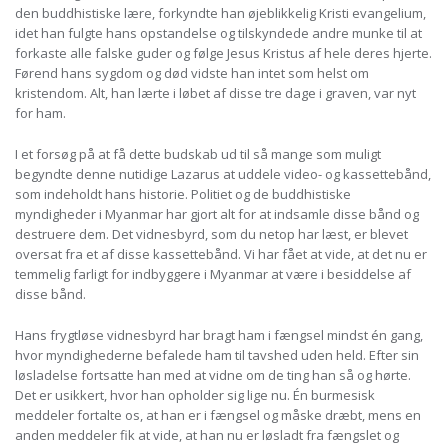
den buddhistiske lære, forkyndte han øjeblikkelig Kristi evangelium,
idet han fulgte hans opstandelse og tilskyndede andre munke til at
forkaste alle falske guder og følge Jesus Kristus af hele deres hjerte.
Førend hans sygdom og død vidste han intet som helst om
kristendom. Alt, han lærte i løbet af disse tre dage i graven, var nyt
for ham.
I et forsøg på at få dette budskab ud til så mange som muligt
begyndte denne nutidige Lazarus at uddele video- og kassettebånd,
som indeholdt hans historie. Politiet og de buddhistiske
myndigheder i Myanmar har gjort alt for at indsamle disse bånd og
destruere dem. Det vidnesbyrd, som du netop har læst, er blevet
oversat fra et af disse kassettebånd. Vi har fået at vide, at det nu er
temmelig farligt for indbyggere i Myanmar at være i besiddelse af
disse bånd.
Hans frygtløse vidnesbyrd har bragt ham i fængsel mindst én gang,
hvor myndighederne befalede ham til tavshed uden held. Efter sin
løsladelse fortsatte han med at vidne om de ting han så og hørte.
Det er usikkert, hvor han opholder sig lige nu. Én burmesisk
meddeler fortalte os, at han er i fængsel og måske dræbt, mens en
anden meddeler fik at vide, at han nu er løsladt fra fængslet og